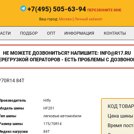
+7(495) 505-63-94
ПЕРЕЗВОНИТЕ МНЕ
Ваш город:
Москва
|
Личный кабинет
АСТИ
ПОДБОР
ОПТ
ИНФОРМАЦИЯ
КОНТАКТЫ
НЕ МОЖЕТЕ ДОЗВОНИТЬСЯ? НАПИШИТЕ: INFO@R17.RU
ПЕРЕГРУЗКОЙ ОПЕРАТОРОВ - ЕСТЬ ПРОБЛЕМЫ С ДОЗВОНО
/70R14 84T
Производитель
Hifly
КОД ТОВАР
Модель шины
HF201
Цена шины
Тип шины
легковые автомобили
Размер шины
175/70R14
Время пост
Индекс нагрузки
84T