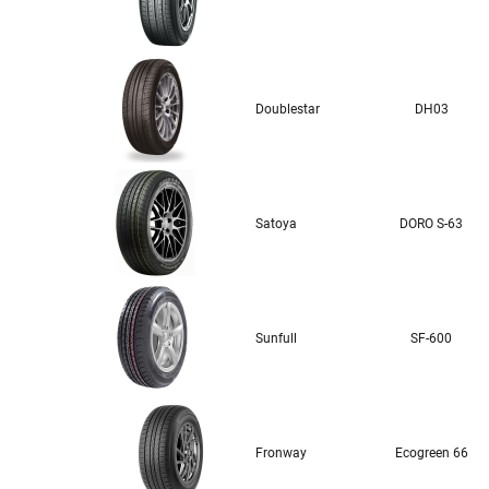
Doublestar
DH03
Satoya
DORO S-63
Sunfull
SF-600
Fronway
Ecogreen 66