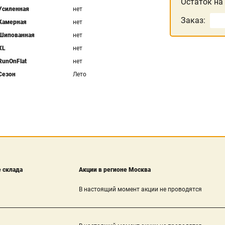
Остаток на
Усиленная
нет
Заказ:
Камерная
нет
Шипованная
нет
XL
нет
RunOnFlat
нет
Сезон
Лето
 склада
Акции в регионе Москва
В настоящий момент акции не проводятся