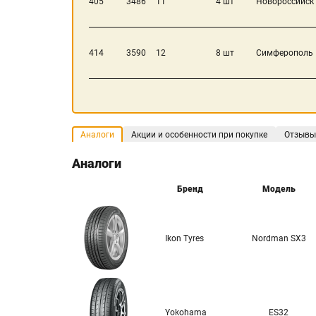
405
3486
11
4 шт
Новороссийск
414
3590
12
8 шт
Симферополь
Аналоги
Акции и особенности при покупке
Отзывы
Аналоги
Бренд
Модель
Ikon Tyres
Nordman SX3
Yokohama
ES32