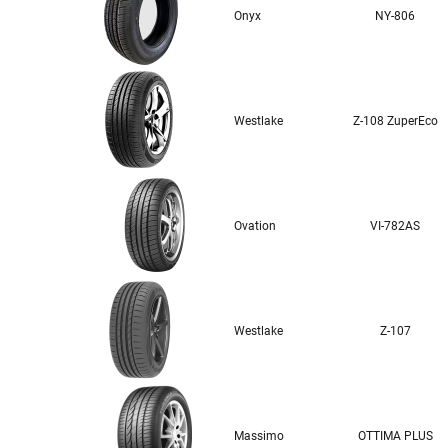
Onyx
NY-806
Westlake
Z-108 ZuperEco
Ovation
VI-782AS
Westlake
Z-107
Massimo
OTTIMA PLUS