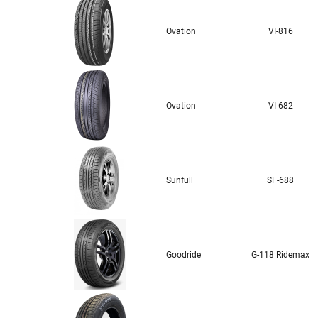
Ovation
VI-816
Ovation
VI-682
Sunfull
SF-688
Goodride
G-118 Ridemax