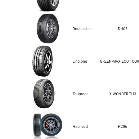
Doublestar
DH05
Linglong
GREEN-MAX ECO TOUR
Tourador
X WONDER TH3
Habilead
H206