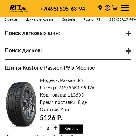
+7(495) 505-63-94
Главная
Шины легковые
Kustone
Passion P9
215/55R17 94
Поиск легковых шин:
/
R
Спарки
Поиск дисков:
Диаметр
Ширина
PCD
Шины Kustone Passion P9 в Москве
ET
Ступица
Модель: Passion P9
Найти
Размер: 215/55R17 94W
Код товара: 113633
Время поставки: 8 дн.
Остаток: 4 шт
5126 Р.
-
+
Купить