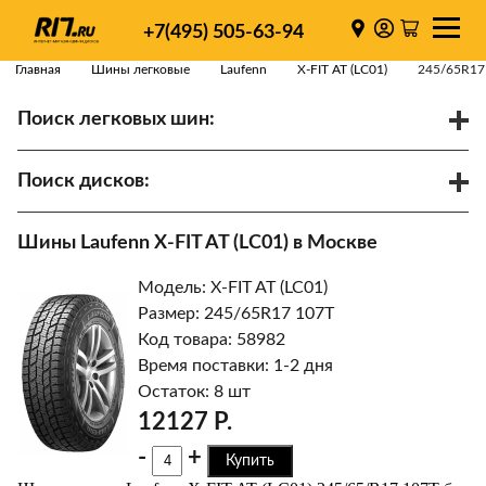
+7(495) 505-63-94
Главная
Шины легковые
Laufenn
X-FIT AT (LC01)
245/65R17
Поиск легковых шин:
/
R
Спарки
Поиск дисков:
Диаметр
Ширина
PCD
Шины Laufenn X-FIT AT (LC01) в Москве
ET
Ступица
Модель: X-FIT AT (LC01)
Найти
Размер: 245/65R17 107T
Код товара: 58982
Время поставки: 1-2 дня
Остаток: 8 шт
12127 Р.
-
+
Купить