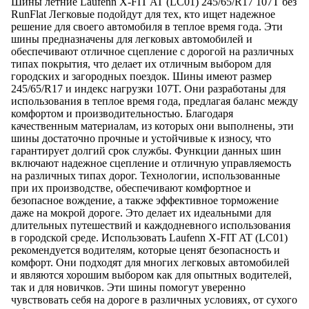
Шины летние Laufenn X-FIT AT (LC01) 245/65/R17 107T без
RunFlat Легковые подойдут для тех, кто ищет надежное
решение для своего автомобиля в теплое время года. Эти
шины предназначены для легковых автомобилей и
обеспечивают отличное сцепление с дорогой на различных
типах покрытия, что делает их отличным выбором для
городских и загородных поездок. Шины имеют размер
245/65/R17 и индекс нагрузки 107T. Они разработаны для
использования в теплое время года, предлагая баланс между
комфортом и производительностью. Благодаря
качественным материалам, из которых они выполнены, эти
шины достаточно прочные и устойчивые к износу, что
гарантирует долгий срок службы. Функции данных шин
включают надежное сцепление и отличную управляемость
на различных типах дорог. Технологии, использованные
при их производстве, обеспечивают комфортное и
безопасное вождение, а также эффективное торможение
даже на мокрой дороге. Это делает их идеальными для
длительных путешествий и каждодневного использования
в городской среде. Использовать Laufenn X-FIT AT (LC01)
рекомендуется водителям, которые ценят безопасность и
комфорт. Они подходят для многих легковых автомобилей
и являются хорошим выбором как для опытных водителей,
так и для новичков. Эти шины помогут уверенно
чувствовать себя на дороге в различных условиях, от сухого