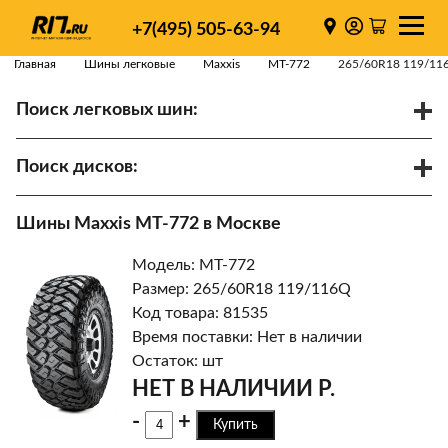
+7(495) 505-63-94
Главная
Шины легковые
Maxxis
MT-772
265/60R18 119/11
Поиск легковых шин:
/
R
Спарки
Поиск дисков:
Диаметр
Ширина
PCD
Шины Maxxis MT-772 в Москве
ET
Ступица
Модель: MT-772
Найти
Размер: 265/60R18 119/116Q
Код товара: 81535
Время поставки: Нет в наличии
Остаток: шт
НЕТ В НАЛИЧИИ Р.
-
+
Купить