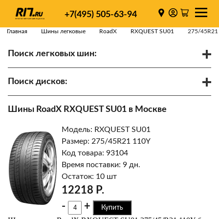
+7(495) 505-63-94
Главная
Шины легковые
RoadX
RXQUEST SU01
275/45R21
Поиск легковых шин:
/
R
Спарки
Поиск дисков:
Диаметр
Ширина
PCD
Шины RoadX RXQUEST SU01 в Москве
ET
Ступица
Модель: RXQUEST SU01
Найти
Размер: 275/45R21 110Y
Код товара: 93104
Время поставки: 9 дн.
Остаток: 10 шт
12218 Р.
-
+
Купить