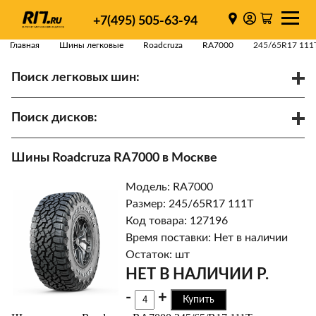
+7(495) 505-63-94
Главная
Шины легковые
Roadcruza
RA7000
245/65R17 111
Поиск легковых шин:
/
R
Спарки
Поиск дисков:
Диаметр
Ширина
PCD
Шины Roadcruza RA7000 в Москве
ET
Ступица
Модель: RA7000
Найти
Размер: 245/65R17 111T
Код товара: 127196
Время поставки: Нет в наличии
Остаток: шт
НЕТ В НАЛИЧИИ Р.
-
+
Купить