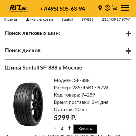
+7(495) 505-63-94
Главная
Шины легковые
Sunfull
SF-888
235/45R17 97W
Поиск легковых шин:
/
R
Спарки
Поиск дисков:
Диаметр
Ширина
PCD
Шины Sunfull SF-888 в Москве
ET
Ступица
Модель: SF-888
Найти
Размер: 235/45R17 97W
Код товара: 74289
Время поставки: 3-4 дня
Остаток: 20 шт
5299 Р.
-
+
Купить