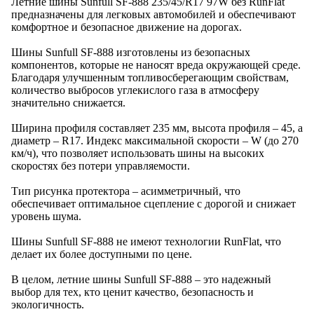
Летние шины Sunfull SF-888 235/45/R17 97W без RunFlat
предназначены для легковых автомобилей и обеспечивают
комфортное и безопасное движение на дорогах.
Шины Sunfull SF-888 изготовлены из безопасных
компонентов, которые не наносят вреда окружающей среде.
Благодаря улучшенным топливосберегающим свойствам,
количество выбросов углекислого газа в атмосферу
значительно снижается.
Ширина профиля составляет 235 мм, высота профиля – 45, а
диаметр – R17. Индекс максимальной скорости – W (до 270
км/ч), что позволяет использовать шины на высоких
скоростях без потери управляемости.
Тип рисунка протектора – асимметричный, что
обеспечивает оптимальное сцепление с дорогой и снижает
уровень шума.
Шины Sunfull SF-888 не имеют технологии RunFlat, что
делает их более доступными по цене.
В целом, летние шины Sunfull SF-888 – это надежный
выбор для тех, кто ценит качество, безопасность и
экологичность.