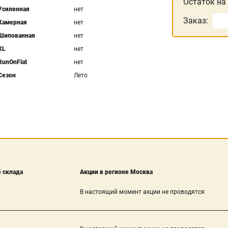
Остаток на
Усиленная
нет
Заказ:
Камерная
нет
Шипованная
нет
XL
нет
RunOnFlat
нет
Сезон
Лето
 склада
Акции в регионе Москва
В настоящий момент акции не проводятся