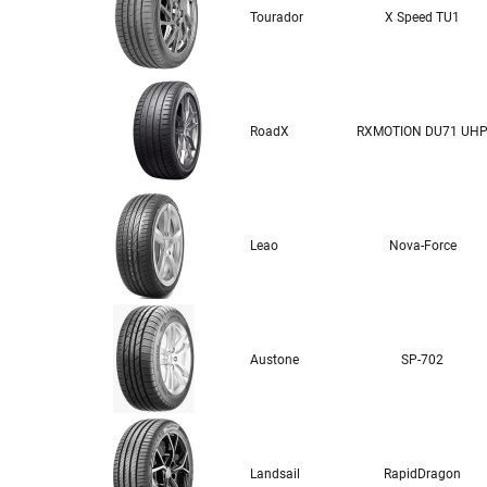
Tourador
X Speed TU1
RoadX
RXMOTION DU71 UH
Leao
Nova-Force
Austone
SP-702
Landsail
RapidDragon