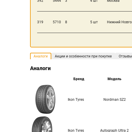
392
5444
3
4 шт
Москва
319
5710
8
5 шт
Нижний Новго
Аналоги
Акции и особенности при покупке
Отзывы
Аналоги
Бренд
Модель
Ikon Tyres
Nordman SZ2
Ikon Tyres
Autograph Ultra 2