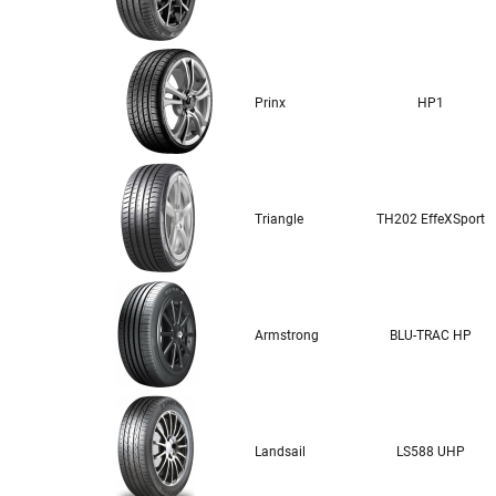
Prinx
HP1
Triangle
TH202 EffeXSport
Armstrong
BLU-TRAC HP
Landsail
LS588 UHP