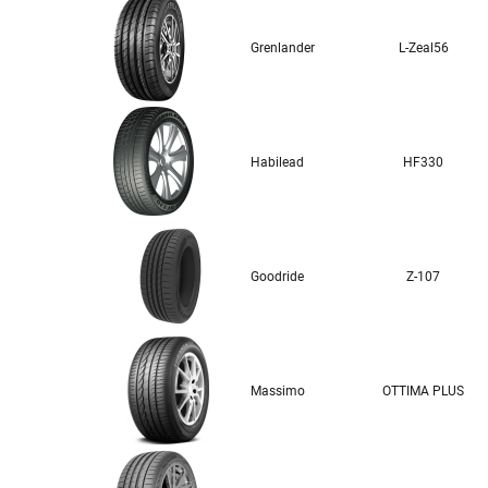
Grenlander
L-Zeal56
Habilead
HF330
Goodride
Z-107
Massimo
OTTIMA PLUS