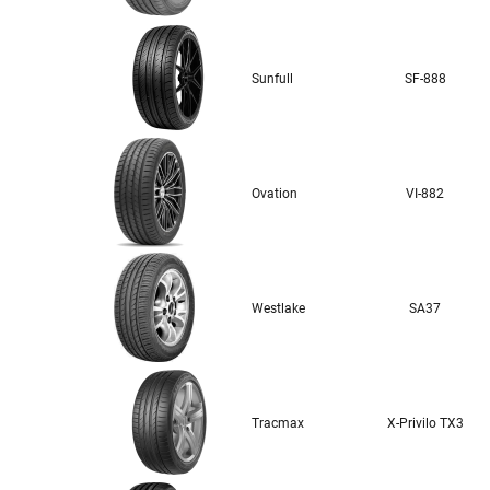
Sunfull
SF-888
Ovation
VI-882
Westlake
SA37
Tracmax
X-Privilo TX3