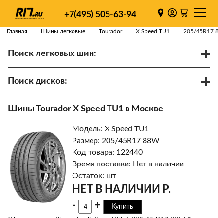
+7(495) 505-63-94
Главная
Шины легковые
Tourador
X Speed TU1
205/45R17 
Поиск легковых шин:
/
R
Спарки
Поиск дисков:
Диаметр
Ширина
PCD
Шины Tourador X Speed TU1 в Москве
ET
Ступица
Модель: X Speed TU1
Найти
Размер: 205/45R17 88W
Код товара: 122440
Время поставки: Нет в наличии
Остаток: шт
НЕТ В НАЛИЧИИ Р.
-
+
Купить