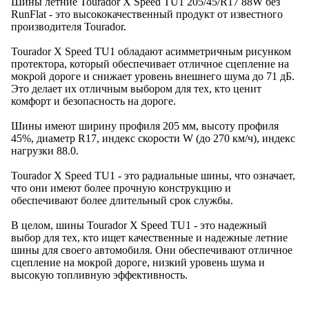
Шины летние Tourador X Speed TU1 205/45/R17 88W без
RunFlat - это высококачественный продукт от известного
производителя Tourador.
Tourador X Speed TU1 обладают асимметричным рисунком
протектора, который обеспечивает отличное сцепление на
мокрой дороге и снижает уровень внешнего шума до 71 дБ.
Это делает их отличным выбором для тех, кто ценит
комфорт и безопасность на дороге.
Шины имеют ширину профиля 205 мм, высоту профиля
45%, диаметр R17, индекс скорости W (до 270 км/ч), индекс
нагрузки 88.0.
Tourador X Speed TU1 - это радиальные шины, что означает,
что они имеют более прочную конструкцию и
обеспечивают более длительный срок службы.
В целом, шины Tourador X Speed TU1 - это надежный
выбор для тех, кто ищет качественные и надежные летние
шины для своего автомобиля. Они обеспечивают отличное
сцепление на мокрой дороге, низкий уровень шума и
высокую топливную эффективность.