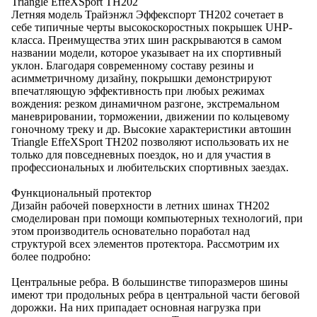
Triangle EffeXSport TH202
Летняя модель Трайэнжл Эффекспорт ТН202 сочетает в
себе типичные черты высокоскоростных покрышек UHP-
класса. Преимущества этих шин раскрываются в самом
названии модели, которое указывает на их спортивный
уклон. Благодаря современному составу резины и
асимметричному дизайну, покрышки демонстрируют
впечатляющую эффективность при любых режимах
вождения: резком динамичном разгоне, экстремальном
маневрировании, торможении, движении по кольцевому
гоночному треку и др. Высокие характеристики автошин
Triangle EffeXSport TH202 позволяют использовать их не
только для повседневных поездок, но и для участия в
профессиональных и любительских спортивных заездах.
Функциональный протектор
Дизайн рабочей поверхности в летних шинах TH202
смоделирован при помощи компьютерных технологий, при
этом производитель основательно поработал над
структурой всех элементов протектора. Рассмотрим их
более подробно:
Центральные ребра. В большинстве типоразмеров шины
имеют три продольных ребра в центральной части беговой
дорожки. На них припадает основная нагрузка при