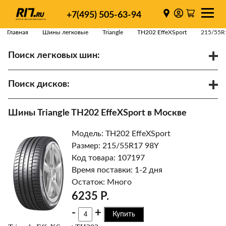
+7(495) 505-63-94
Главная
Шины легковые
Triangle
TH202 EffeXSport
215/55R
Поиск легковых шин:
/
R
Спарки
Поиск дисков:
Диаметр
Ширина
PCD
Шины Triangle TH202 EffeXSport в Москве
ET
Ступица
Модель: TH202 EffeXSport
Найти
Размер: 215/55R17 98Y
Код товара: 107197
Время поставки: 1-2 дня
Остаток: Много
6235 Р.
-
+
Купить