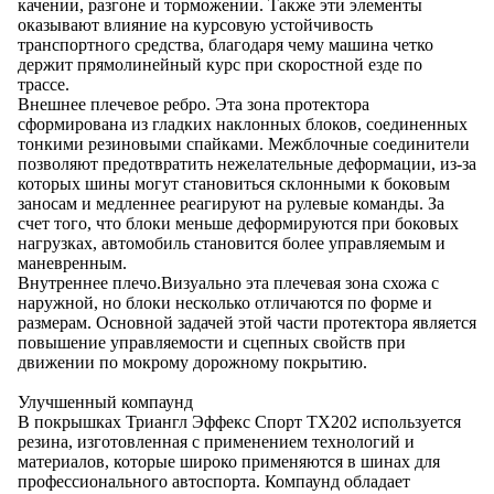
качении, разгоне и торможении. Также эти элементы
оказывают влияние на курсовую устойчивость
транспортного средства, благодаря чему машина четко
держит прямолинейный курс при скоростной езде по
трассе.
Внешнее плечевое ребро. Эта зона протектора
сформирована из гладких наклонных блоков, соединенных
тонкими резиновыми спайками. Межблочные соединители
позволяют предотвратить нежелательные деформации, из-за
которых шины могут становиться склонными к боковым
заносам и медленнее реагируют на рулевые команды. За
счет того, что блоки меньше деформируются при боковых
нагрузках, автомобиль становится более управляемым и
маневренным.
Внутреннее плечо.Визуально эта плечевая зона схожа с
наружной, но блоки несколько отличаются по форме и
размерам. Основной задачей этой части протектора является
повышение управляемости и сцепных свойств при
движении по мокрому дорожному покрытию.
Улучшенный компаунд
В покрышках Триангл Эффекс Спорт ТХ202 используется
резина, изготовленная с применением технологий и
материалов, которые широко применяются в шинах для
профессионального автоспорта. Компаунд обладает