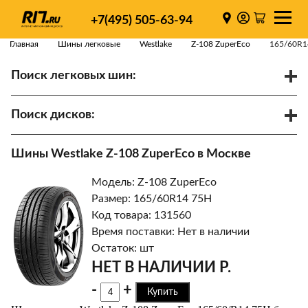
+7(495) 505-63-94
Главная
Шины легковые
Westlake
Z-108 ZuperEco
165/60R1
Поиск легковых шин:
/
R
Спарки
Поиск дисков:
Диаметр
Ширина
PCD
Шины Westlake Z-108 ZuperEco в Москве
ET
Ступица
Модель: Z-108 ZuperEco
Найти
Размер: 165/60R14 75H
Код товара: 131560
Время поставки: Нет в наличии
Остаток: шт
НЕТ В НАЛИЧИИ Р.
-
+
Купить