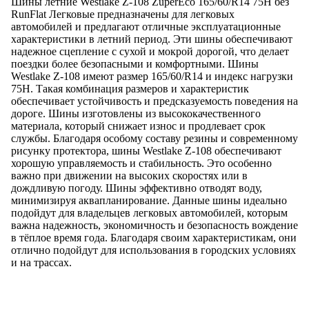
Шины летние Westlake Z-108 ZuperEco 165/60/R14 75H без
RunFlat Легковые предназначены для легковых
автомобилей и предлагают отличные эксплуатационные
характеристики в летний период. Эти шины обеспечивают
надежное сцепление с сухой и мокрой дорогой, что делает
поездки более безопасными и комфортными. Шины
Westlake Z-108 имеют размер 165/60/R14 и индекс нагрузки
75H. Такая комбинация размеров и характеристик
обеспечивает устойчивость и предсказуемость поведения на
дороге. Шины изготовлены из высококачественного
материала, который снижает износ и продлевает срок
службы. Благодаря особому составу резины и современному
рисунку протектора, шины Westlake Z-108 обеспечивают
хорошую управляемость и стабильность. Это особенно
важно при движении на высоких скоростях или в
дождливую погоду. Шины эффективно отводят воду,
минимизируя аквапланирование. Данные шины идеально
подойдут для владельцев легковых автомобилей, которым
важна надежность, экономичность и безопасность вождение
в тёплое время года. Благодаря своим характеристикам, они
отлично подойдут для использования в городских условиях
и на трассах.