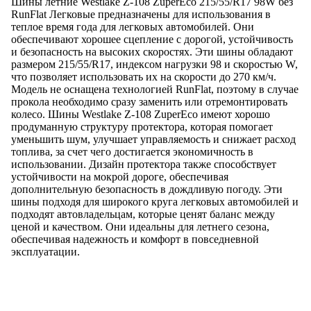
Шины летние Westlake Z-108 ZuperEco 215/55/R17 98W без
RunFlat Легковые предназначены для использования в
теплое время года для легковых автомобилей. Они
обеспечивают хорошее сцепление с дорогой, устойчивость
и безопасность на высоких скоростях. Эти шины обладают
размером 215/55/R17, индексом нагрузки 98 и скоростью W,
что позволяет использовать их на скорости до 270 км/ч.
Модель не оснащена технологией RunFlat, поэтому в случае
прокола необходимо сразу заменить или отремонтировать
колесо. Шины Westlake Z-108 ZuperEco имеют хорошо
продуманную структуру протектора, которая помогает
уменьшить шум, улучшает управляемость и снижает расход
топлива, за счет чего достигается экономичность в
использовании. Дизайн протектора также способствует
устойчивости на мокрой дороге, обеспечивая
дополнительную безопасность в дождливую погоду. Эти
шины подходя для широкого круга легковых автомобилей и
подходят автовладельцам, которые ценят баланс между
ценой и качеством. Они идеальны для летнего сезона,
обеспечивая надежность и комфорт в повседневной
эксплуатации.