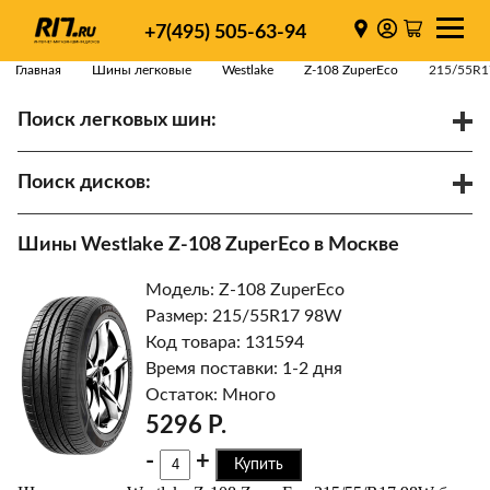
+7(495) 505-63-94
Главная
Шины легковые
Westlake
Z-108 ZuperEco
215/55R1
Поиск легковых шин:
/
R
Спарки
Поиск дисков:
Диаметр
Ширина
PCD
Шины Westlake Z-108 ZuperEco в Москве
ET
Ступица
Модель: Z-108 ZuperEco
Найти
Размер: 215/55R17 98W
Код товара: 131594
Время поставки: 1-2 дня
Остаток: Много
5296 Р.
-
+
Купить