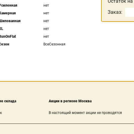
Остаток на
Усиленная
нет
Заказ:
Камерная
нет
Шипованная
нет
XL
нет
RunOnFlat
нет
Сезон
ВсеСезонная
е склада
Акции в регионе Москва
к
В настоящий момент акции не проводятся