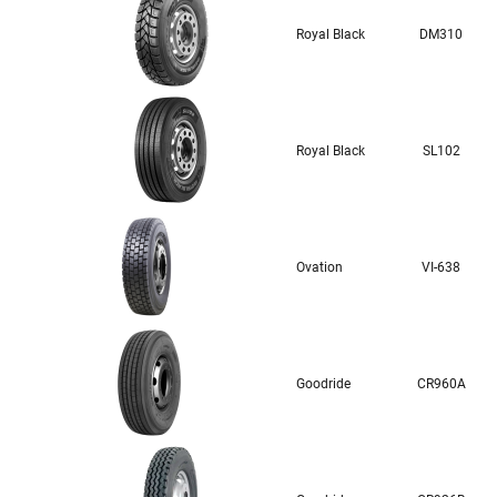
Royal Black
DM310
Royal Black
SL102
Ovation
VI-638
Goodride
CR960A