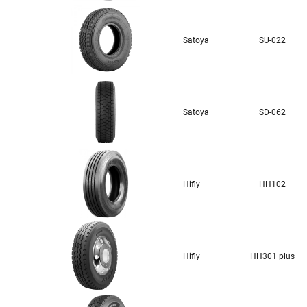
Satoya
SU-022
Satoya
SD-062
Hifly
HH102
Hifly
HH301 plus