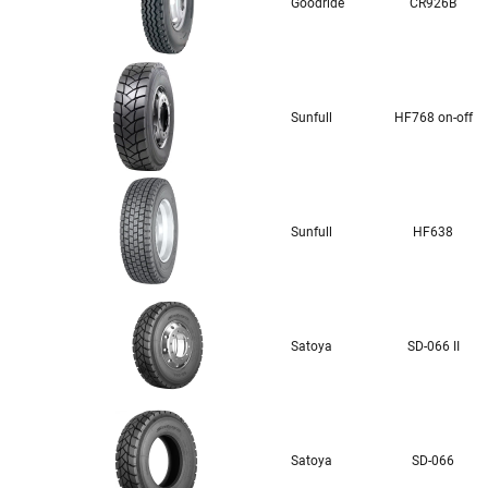
Goodride
CR926B
Sunfull
HF768 on-off
Sunfull
HF638
Satoya
SD-066 II
Satoya
SD-066