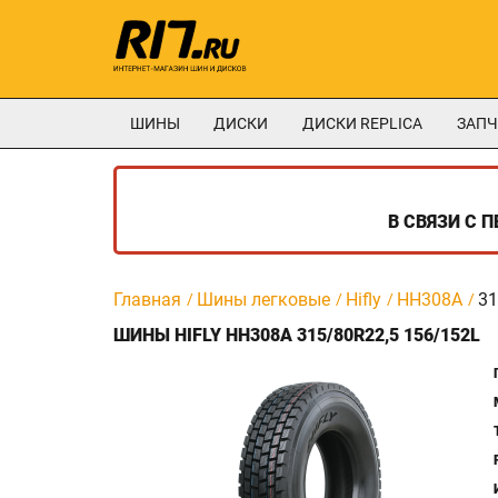
ШИНЫ
ДИСКИ
ДИСКИ REPLICA
ЗАПЧ
В СВЯЗИ С 
Главная
Шины легковые
Hifly
HH308A
31
ШИНЫ HIFLY HH308A 315/80R22,5 156/152L