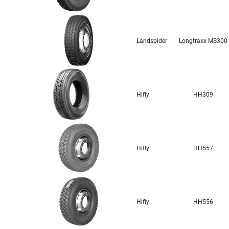
Landspider
Longtraxx MS300
Hifly
HH309
Hifly
HH557
Hifly
HH556