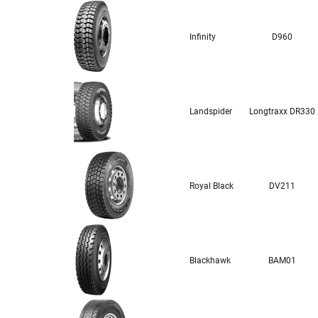
Infinity
D960
Landspider
Longtraxx DR330
Royal Black
DV211
Blackhawk
BAM01