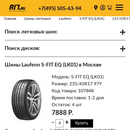
+7(495) 505-63-94
Главная
Шины легковые
Laufenn
S-FIT EQ (LK01)
235/45R17
Поиск легковых шин:
/
R
Спарки
Поиск дисков:
Диаметр
Ширина
PCD
Шины Laufenn S-FIT EQ (LK01) в Москве
ET
Ступица
Модель: S-FIT EQ (LK01)
Найти
Размер: 235/45R17 97Y
Код товара: 107848
Время поставки: 1-2 дня
Остаток: 4 шт
7888 Р.
-
+
Купить