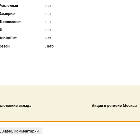
Усиленная
нет
Камерная
нет
Шипованная
нет
XL
нет
RunOnFlat
нет
Сезон
Лето
оложение склада
Акции в регионе Москва
, Видео, Комментарии