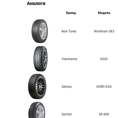
Аналоги
Бренд
Модель
Ikon Tyres
Nordman SX3
Yokohama
ES32
Satoya
DORO S-63
Sunfull
SF-600