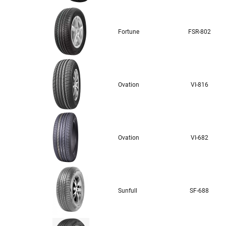
Fortune
FSR-802
Ovation
VI-816
Ovation
VI-682
Sunfull
SF-688