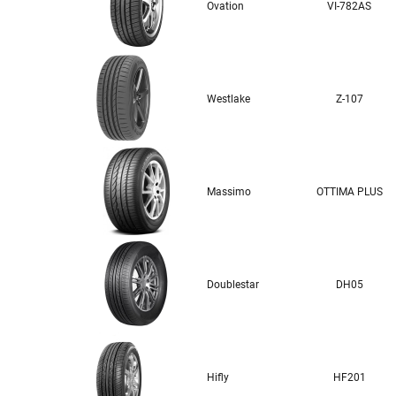
Ovation
VI-782AS
Westlake
Z-107
Massimo
OTTIMA PLUS
Doublestar
DH05
Hifly
HF201