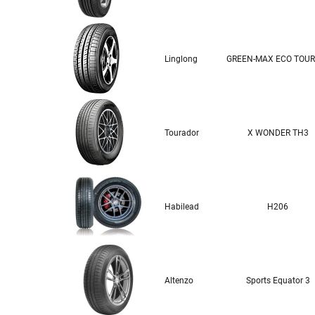
Linglong
GREEN-MAX ECO TOUR
Tourador
X WONDER TH3
Habilead
H206
Altenzo
Sports Equator 3