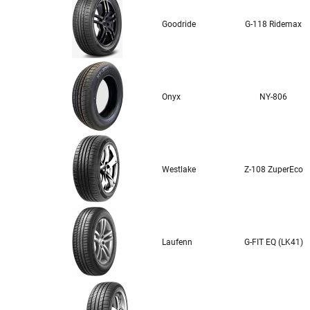
Goodride
G-118 Ridemax
Onyx
NY-806
Westlake
Z-108 ZuperEco
Laufenn
G-FIT EQ (LK41)