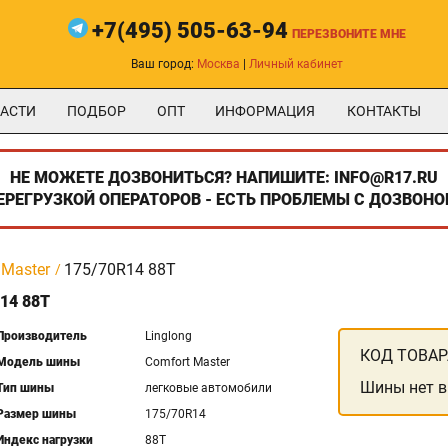
+7(495) 505-63-94
ПЕРЕЗВОНИТЕ МНЕ
Ваш город:
Москва
|
Личный кабинет
АСТИ
ПОДБОР
ОПТ
ИНФОРМАЦИЯ
КОНТАКТЫ
НЕ МОЖЕТЕ ДОЗВОНИТЬСЯ? НАПИШИТЕ: INFO@R17.RU
ПЕРЕГРУЗКОЙ ОПЕРАТОРОВ - ЕСТЬ ПРОБЛЕМЫ С ДОЗВОНО
 Master
175/70R14 88T
14 88T
Производитель
Linglong
КОД ТОВАР
Модель шины
Comfort Master
Шины нет в
Тип шины
легковые автомобили
Размер шины
175/70R14
Индекс нагрузки
88T