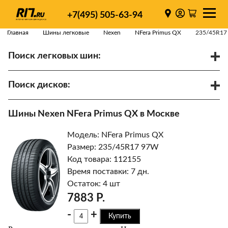
+7(495) 505-63-94
Главная
Шины легковые
Nexen
NFera Primus QX
235/45R17
Поиск легковых шин:
/
R
Спарки
Поиск дисков:
Диаметр
Ширина
PCD
Шины Nexen NFera Primus QX в Москве
ET
Ступица
Модель: NFera Primus QX
Найти
Размер: 235/45R17 97W
Код товара: 112155
Время поставки: 7 дн.
Остаток: 4 шт
7883 Р.
-
+
Купить