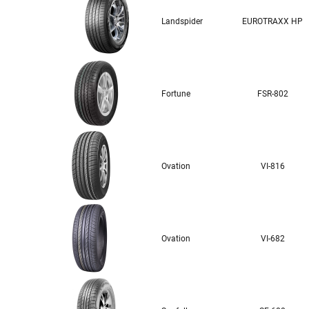
Landspider
EUROTRAXX HP
Fortune
FSR-802
Ovation
VI-816
Ovation
VI-682