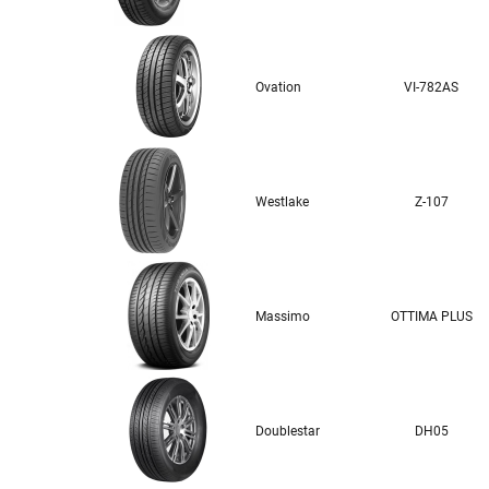
Ovation
VI-782AS
Westlake
Z-107
Massimo
OTTIMA PLUS
Doublestar
DH05