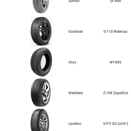
Sunfull
SF-688
Goodride
G-118 Ridemax
Onyx
NY-806
Westlake
Z-108 ZuperEco
Laufenn
G-FIT EQ (LK41)