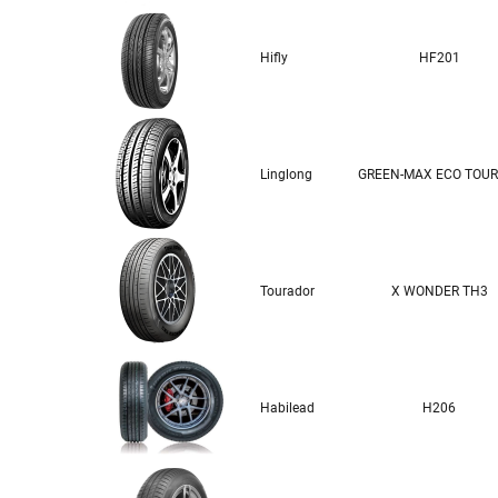
Hifly
HF201
Linglong
GREEN-MAX ECO TOUR
Tourador
X WONDER TH3
Habilead
H206