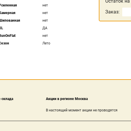
Остаток на
Усиленная
нет
Заказ:
Камерная
нет
Шипованная
нет
XL
ДА
RunOnFlat
нет
Сезон
Лето
 склада
Акции в регионе Москва
В настоящий момент акции не проводятся