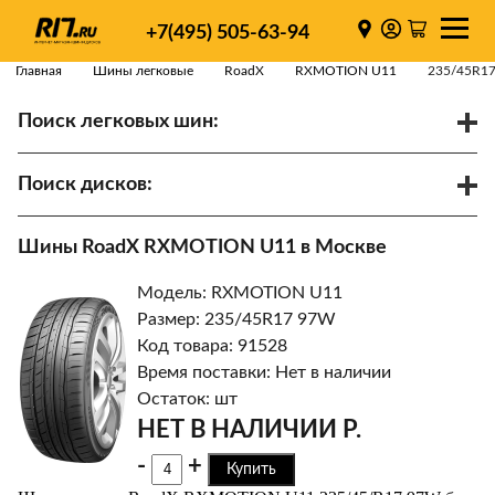
+7(495) 505-63-94
Главная
Шины легковые
RoadX
RXMOTION U11
235/45R1
Поиск легковых шин:
/
R
Спарки
Поиск дисков:
Диаметр
Ширина
PCD
Шины RoadX RXMOTION U11 в Москве
ET
Ступица
Модель: RXMOTION U11
Найти
Размер: 235/45R17 97W
Код товара: 91528
Время поставки: Нет в наличии
Остаток: шт
НЕТ В НАЛИЧИИ Р.
-
+
Купить